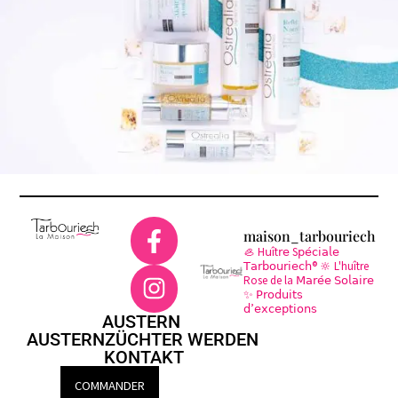
maison_tarbouriech
🦪 H𝗎ît𝗋𝖾 S𝗉𝖾́𝖼𝗂𝖺𝗅𝖾
𝖳𝖺𝗋𝖻𝗈𝗎𝗋𝗂𝖾𝖼𝗁®
🔆 L'huître
Rose de la 𝖬𝖺𝗋𝖾́𝖾 𝖲𝗈𝗅𝖺𝗂𝗋𝖾
✨ 𝖯𝗋𝗈𝖽𝗎𝗂𝗍𝗌
𝖽’𝖾𝗑𝖼𝖾𝗉𝗍𝗂𝗈𝗇𝗌
AUSTERN
AUSTERNZÜCHTER WERDEN
KONTAKT
COMMANDER