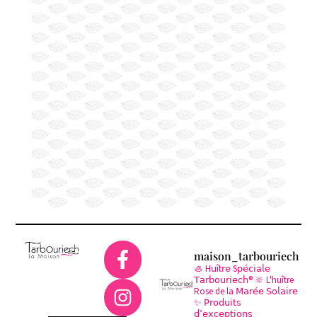
maison_tarbouriech
🦪 H𝗎ît𝗋𝖾 S𝗉𝖾́𝖼𝗂𝖺𝗅𝖾
𝖳𝖺𝗋𝖻𝗈𝗎𝗋𝗂𝖾𝖼𝗁®
🔆 L'huître
Rose de la 𝖬𝖺𝗋𝖾́𝖾 𝖲𝗈𝗅𝖺𝗂𝗋𝖾
✨ 𝖯𝗋𝗈𝖽𝗎𝗂𝗍𝗌
𝖽’𝖾𝗑𝖼𝖾𝗉𝗍𝗂𝗈𝗇𝗌