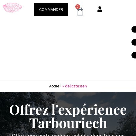
0
COMMANDER
Accueil
»
delicatessen
Offrez l'expérience
Tarbouriech
Offrez une carte cadeau, valable dans tous nos