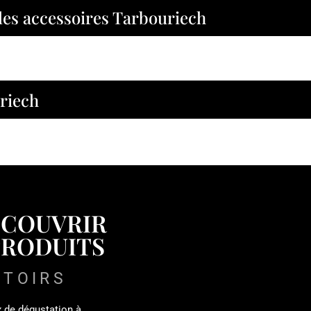
 les accessoires Tarbouriech
uriech
ÉCOUVRIR
PRODUITS
PTOIRS
x de dégustation à