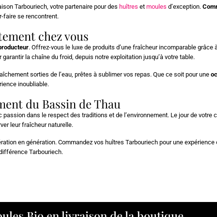
ison Tarbouriech, votre partenaire pour des
huîtres
et
moules
d’exception.
Comm
r-faire se rencontrent.
ctement chez vous
 producteur
. Offrez-vous le luxe de produits d’une fraîcheur incomparable grâce 
ntir la chaîne du froid, depuis notre exploitation jusqu’à votre table.
îchement sorties de l’eau, prêtes à sublimer vos repas. Que ce soit pour une
oc
ence inoubliable.
ement du Bassin de Thau
c passion dans le respect des traditions et de l’environnement. Le jour de votr
r leur fraîcheur naturelle.
ation en génération. Commandez vos huîtres Tarbouriech pour une expérience cu
ifférence Tarbouriech.
ules Bio en livraison de la boutique