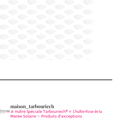
maison_tarbouriech
🦪 H𝗎ît𝗋𝖾 S𝗉𝖾́𝖼𝗂𝖺𝗅𝖾 𝖳𝖺𝗋𝖻𝗈𝗎𝗋𝗂𝖾𝖼𝗁®
🔆 L'huître Rose de la
𝖬𝖺𝗋𝖾́𝖾 𝖲𝗈𝗅𝖺𝗂𝗋𝖾
✨ 𝖯𝗋𝗈𝖽𝗎𝗂𝗍𝗌 𝖽’𝖾𝗑𝖼𝖾𝗉𝗍𝗂𝗈𝗇𝗌