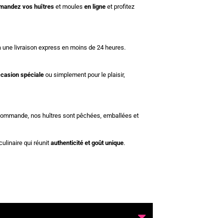
andez vos huîtres
et moules
en ligne
et profitez
à une livraison express en moins de 24 heures.
casion spéciale
ou simplement pour le plaisir,
e commande, nos huîtres sont pêchées, emballées et
linaire qui réunit
authenticité et goût unique
.