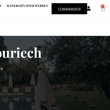
T
AUSTERNZÜCHTER WERDEN
0
COMMANDER
ouriech
ts