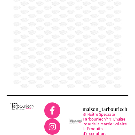
maison_tarbouriech
🦪 H𝗎ît𝗋𝖾 S𝗉𝖾́𝖼𝗂𝖺𝗅𝖾
𝖳𝖺𝗋𝖻𝗈𝗎𝗋𝗂𝖾𝖼𝗁®
🔆 L'huître
Rose de la 𝖬𝖺𝗋𝖾́𝖾 𝖲𝗈𝗅𝖺𝗂𝗋𝖾
✨ 𝖯𝗋𝗈𝖽𝗎𝗂𝗍𝗌
𝖽’𝖾𝗑𝖼𝖾𝗉𝗍𝗂𝗈𝗇𝗌