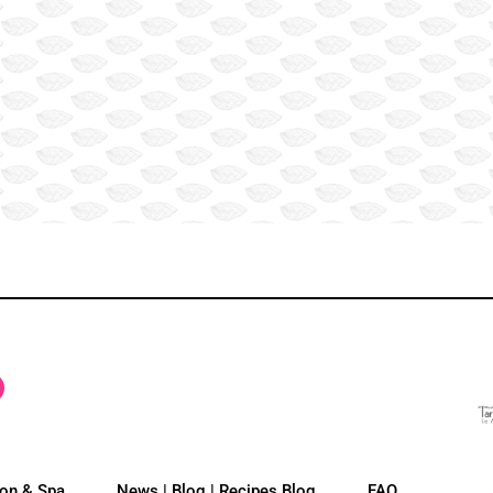
on & Spa
News | Blog | Recipes Blog
FAQ