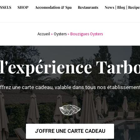
SSELS
SHOP
Accomodation & Spa
Restaurants
News | Blog | Recipe
Accueil
»
Oysters
»
Bouzigues Oysters
 l'expérience Tarb
ffrez une carte cadeau, valable dans tous nos établissemen
J'OFFRE UNE CARTE CADEAU