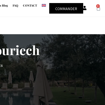
s Blog
FAQ
CONTACT
0
COMMANDER
ouriech
ts