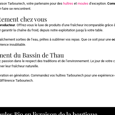
ison Tarbouriech, votre partenaire pour des
huîtres
et
moules
d’exception.
Comm
r-faire se rencontrent.
ctement chez vous
 producteur
. Offrez-vous le luxe de produits d’une fraîcheur incomparable grâce 
ntir la chaîne du froid, depuis notre exploitation jusqu’à votre table.
îchement sorties de l’eau, prêtes à sublimer vos repas. Que ce soit pour une
oc
ence inoubliable.
ement du Bassin de Thau
c passion dans le respect des traditions et de l’environnement. Le jour de votr
r leur fraîcheur naturelle.
ation en génération. Commandez vos huîtres Tarbouriech pour une expérience cu
ifférence Tarbouriech.
ules Bio en livraison de la boutique