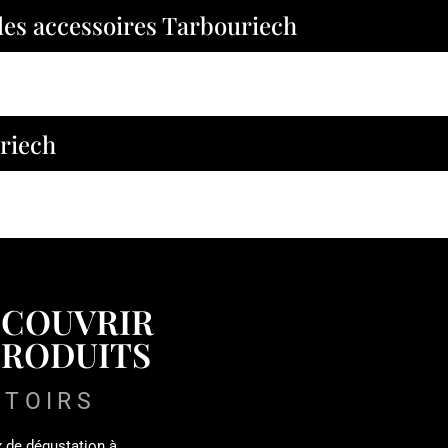
 les accessoires Tarbouriech
uriech
ÉCOUVRIR
PRODUITS
PTOIRS
x de dégustation à