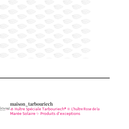
maison_tarbouriech
🦪 H𝗎ît𝗋𝖾 S𝗉𝖾́𝖼𝗂𝖺𝗅𝖾 𝖳𝖺𝗋𝖻𝗈𝗎𝗋𝗂𝖾𝖼𝗁®
🔆 L'huître Rose de la
𝖬𝖺𝗋𝖾́𝖾 𝖲𝗈𝗅𝖺𝗂𝗋𝖾
✨ 𝖯𝗋𝗈𝖽𝗎𝗂𝗍𝗌 𝖽’𝖾𝗑𝖼𝖾𝗉𝗍𝗂𝗈𝗇𝗌