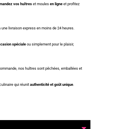
andez vos huîtres
et moules
en ligne
et profitez
à une livraison express en moins de 24 heures.
casion spéciale
ou simplement pour le plaisir,
e commande, nos huîtres sont pêchées, emballées et
linaire qui réunit
authenticité et goût unique
.