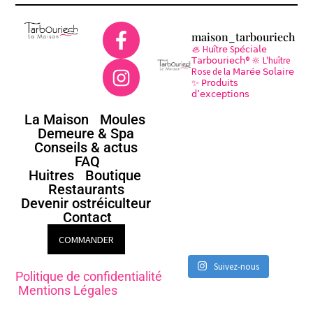
maison_tarbouriech
🦪 H𝗎ît𝗋𝖾 S𝗉𝖾́𝖼𝗂𝖺𝗅𝖾
𝖳𝖺𝗋𝖻𝗈𝗎𝗋𝗂𝖾𝖼𝗁®
🔆 L'huître
Rose de la 𝖬𝖺𝗋𝖾́𝖾 𝖲𝗈𝗅𝖺𝗂𝗋𝖾
✨ 𝖯𝗋𝗈𝖽𝗎𝗂𝗍𝗌
𝖽’𝖾𝗑𝖼𝖾𝗉𝗍𝗂𝗈𝗇𝗌
La Maison
Moules
Demeure & Spa
Conseils & actus
FAQ
Huitres
Boutique
Restaurants
Devenir ostréiculteur
Contact
COMMANDER
Suivez-nous
Politique de confidentialité
Mentions Légales