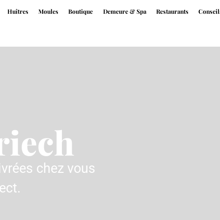
Huîtres
Moules
Boutique
Demeure & Spa
Restaurants
Conseil
riech
livrées chez vous
ect.