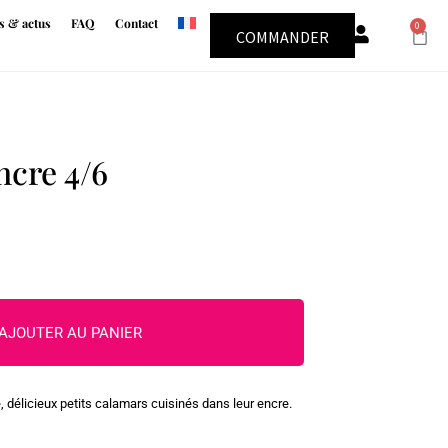
s & actus
FAQ
Contact
0
COMMANDER
ncre 4/6
AJOUTER AU PANIER
, délicieux petits calamars cuisinés dans leur encre.