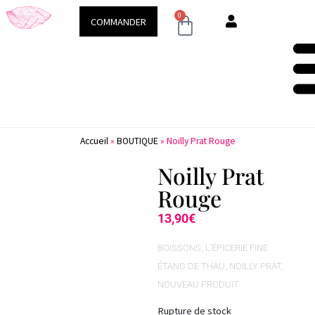
Demeure & Spa
Conseils & ac
0
COMMANDER
Accueil
»
BOUTIQUE
»
Noilly Prat Rouge
Noilly Prat
Rouge
13,90
€
BOISSONS
,
L'ÉPICERIE FINE
ÉTANG DE THAU
,
NOILLY PRAT
,
NOUVEAU PRODUIT
Rupture de stock