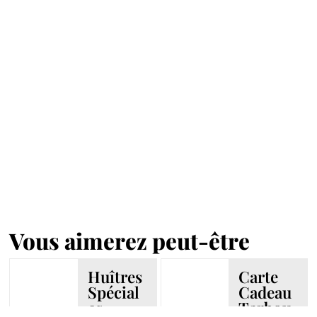
Vous aimerez peut-être
Huîtres
Carte
Spécial
Cadeau
es
Tarbou