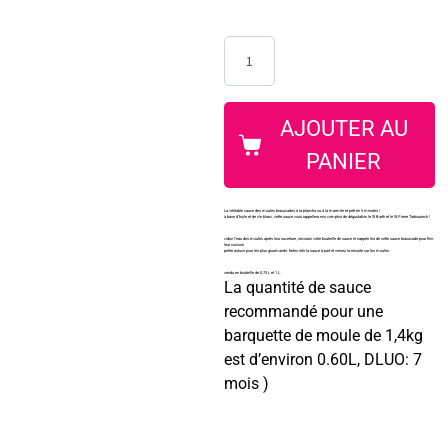
AJOUTER AU
PANIER
La véritable sauce des moules brasucades à la plancha ou à la marmite et prêt en 5 minutes !
à base d’huile et de vin blanc, cette sauce vous rappellera nos comptoir de dégustation le St Barth et le St Pierre Tarbouriech !
videz l’eau des moules après leur ouverture, secouez votre bouteille de sauce et nappée les de cette sauce brasucade pour finir
leur cuisson
petite astuce pour les plus gourmands: faites rôtir la sauce à part et versez la ensuite sur les moules
vendu en bouteille de 0,75 L et 1 L.
La quantité de sauce
recommandé pour une
barquette de moule de 1,4kg
est d’environ 0.60L, DLUO: 7
mois )