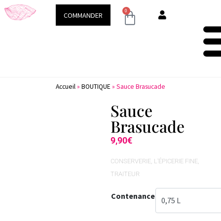
Demeure & Spa
Conseils & ac
0
COMMANDER
Accueil
»
BOUTIQUE
»
Sauce Brasucade
Sauce
Brasucade
9,90
€
CONSERVERIE
,
L'ÉPICERIE FINE
,
TRAITEUR
Contenance