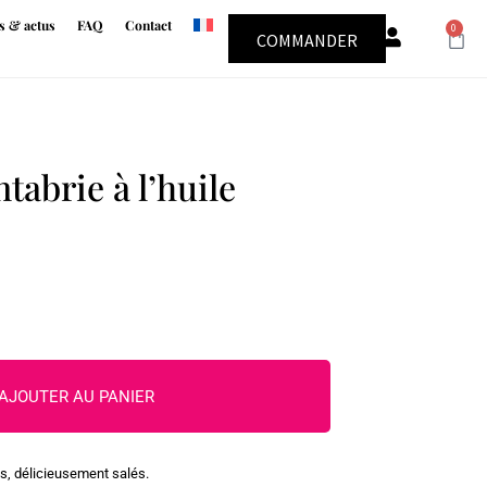
s & actus
FAQ
Contact
0
COMMANDER
tabrie à l’huile
AJOUTER AU PANIER
is, délicieusement salés.