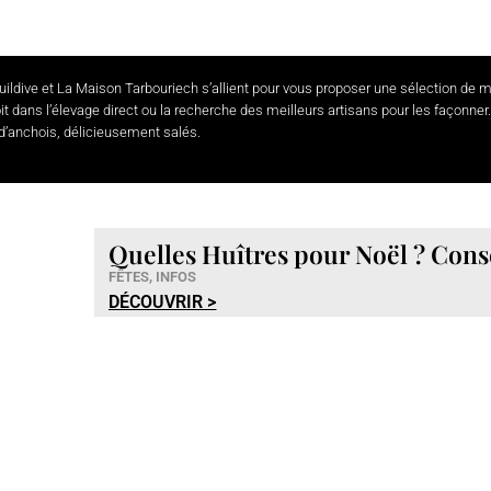
uildive
et La Maison Tarbouriech s’allient pour vous proposer une sélection de
t dans l’élevage direct ou la recherche des meilleurs artisans pour les façonner
 d’anchois, délicieusement salés.
Quelles Huîtres pour Noël ? Conse
FÊTES
,
INFOS
DÉCOUVRIR >