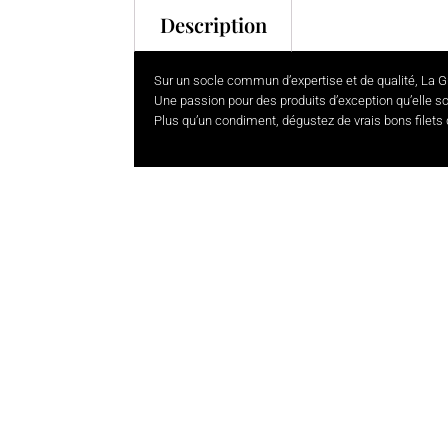
Description
Sur un socle commun d’expertise et de qualité, La
G
Une passion pour des produits d’exception qu’elle soi
Plus qu’un condiment, dégustez de vrais bons filets