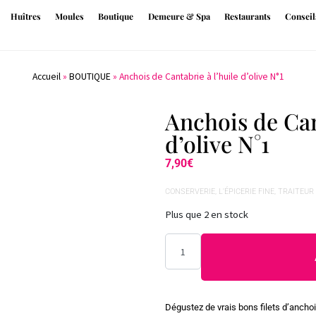
Huîtres
Moules
Boutique
Demeure & Spa
Restaurants
Conseil
Accueil
»
BOUTIQUE
»
Anchois de Cantabrie à l’huile d’olive N°1
Anchois de Can
d’olive N°1
7,90
€
CONSERVERIE
,
L'ÉPICERIE FINE
,
TRAITEUR
Plus que 2 en stock
Dégustez de vrais bons filets d’ancho