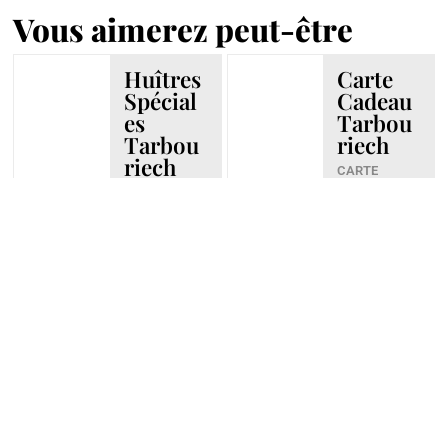
Vous aimerez peut-être
Huîtres
Carte
Spécial
Cadeau
es
Tarbou
Tarbou
riech
riech
CARTE
CADEAUX
HUÎTRES
,
HUÎTRES
DÉCOUVR
SPÉCIALES
IR >
TARBOURIEC
H
DÉCOUVR
IR >