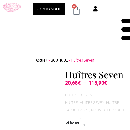
Demeure & Spa
Conseils & ac
0
COMMANDER
Accueil
»
BOUTIQUE
»
Huîtres Seven
Huîtres Seven
20,68
€
–
118,90
€
HUÎTRES SEVEN
HUITRE
,
HUITRE SEVEN
,
HUITRE
TARBOURIECH
,
NOUVEAU PRODUIT
Pièces