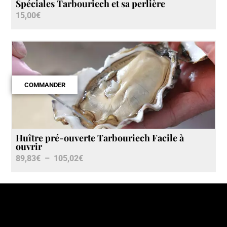
Spéciales Tarbouriech et sa perlière
15,00
€
COMMANDER
Huître pré-ouverte Tarbouriech Facile à
ouvrir
89,83
€
–
105,02
€