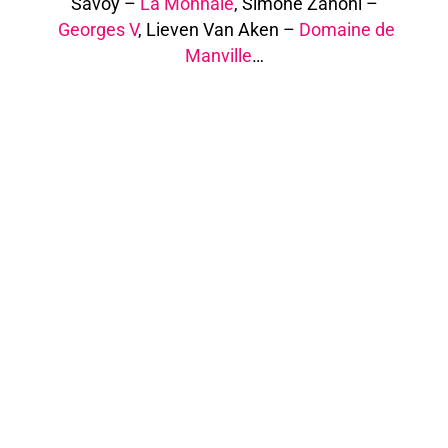
Savoy –
La Monnaie
, Simone Zanoni –
Georges V
, Lieven Van Aken –
Domaine de
Manville
…