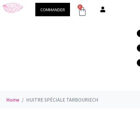
Demeure & Spa
Conseils & ac
0
COMMANDER
Home
HUITRE SPÉCIALE TARBOURIECH