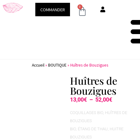
Demeure & Spa
Conseils & ac
0
COMMANDER
Accueil
»
BOUTIQUE
»
Huîtres de Bouzigues
Huîtres de
Bouzigues
13,00
€
–
52,00
€
COQUILLAGES BIO
,
HUÎTRES DE
BOUZIGUES
BIO
,
ÉTANG DE THAU
,
HUITRE
BOUZIGUES