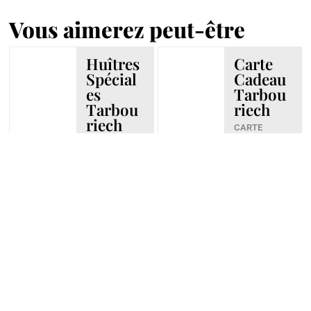
Vous aimerez peut-être
Huîtres
Carte
Spécial
Cadeau
es
Tarbou
Tarbou
riech
riech
CARTE
CADEAUX
HUÎTRES
,
HUÎTRES
DÉCOUVR
SPÉCIALES
IR >
TARBOURIEC
H
DÉCOUVR
IR >