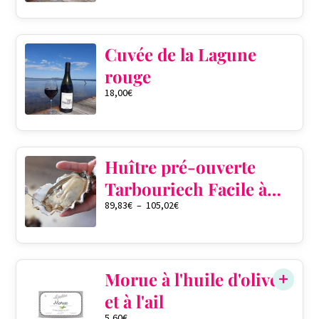
Cuvée de la Lagune
rouge
18,00
€
Huître pré-ouverte
Tarbouriech Facile à
89,83
€
–
105,02
€
ouvrir
QTÉ DANS LE PANIER
0
Morue à l'huile d'olive
et à l'ail
5,60
€