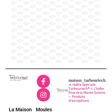
maison_tarbouriech
🦪 H𝗎ît𝗋𝖾 S𝗉𝖾́𝖼𝗂𝖺𝗅𝖾
𝖳𝖺𝗋𝖻𝗈𝗎𝗋𝗂𝖾𝖼𝗁®
🔆 L'huître
Rose de la 𝖬𝖺𝗋𝖾́𝖾 𝖲𝗈𝗅𝖺𝗂𝗋𝖾
✨ 𝖯𝗋𝗈𝖽𝗎𝗂𝗍𝗌
𝖽’𝖾𝗑𝖼𝖾𝗉𝗍𝗂𝗈𝗇𝗌
La Maison
Moules