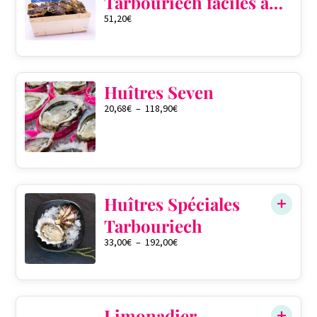
Tarbouriech faciles à
51,20
€
ouvrir pré ouvertes
QTÉ DANS LE PANIER
0
Huîtres Seven
20,68
€
–
118,90
€
QTÉ DANS LE PANIER
0
Huîtres Spéciales
Tarbouriech
33,00
€
–
192,00
€
QTÉ DANS LE PANIER
0
Limonadier