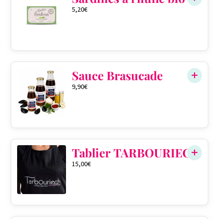
5,20
€
Sauce Brasucade
9,90
€
QTÉ DANS LE PANIER
0
Tablier TARBOURIECH
15,00
€