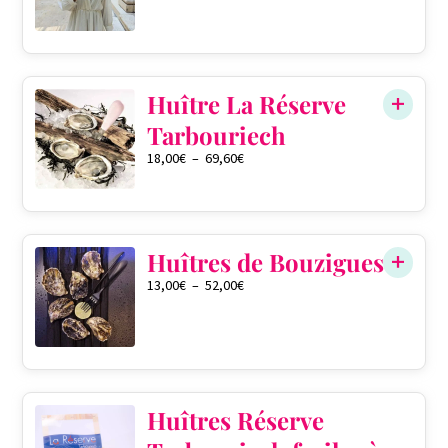
0
Huître La Réserve
Tarbouriech
18,00
€
–
69,60
€
QTÉ DANS LE PANIER
0
Huîtres de Bouzigues
13,00
€
–
52,00
€
QTÉ DANS LE PANIER
0
Huîtres Réserve