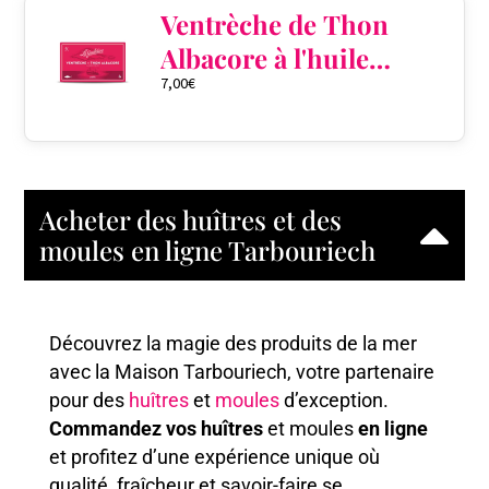
Ventrèche de Thon
Albacore à l'huile
7,00
€
d'olive
Acheter des huîtres et des
moules en ligne Tarbouriech
Découvrez la magie des produits de la mer
avec la Maison Tarbouriech, votre partenaire
pour des
huîtres
et
moules
d’exception.
Commandez vos huîtres
et moules
en ligne
et profitez d’une expérience unique où
qualité, fraîcheur et savoir-faire se