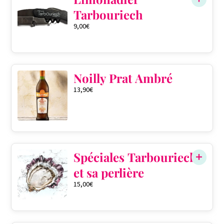
Tarbouriech
9,00
€
Noilly Prat Ambré
13,90
€
Spéciales Tarbouriech
et sa perlière
15,00
€