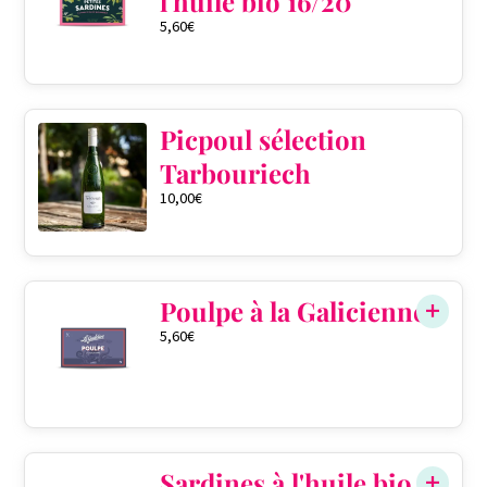
l'huile bio 16/20
5,60
€
Picpoul sélection
Tarbouriech
10,00
€
Poulpe à la Galicienne
5,60
€
Sardines à l'huile bio