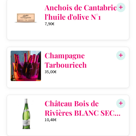
Anchois de Cantabrie à
l'huile d'olive N°1
7,90
€
Champagne
Tarbouriech
35,00
€
Château Bois de
Rivières BLANC SEC
10,48
€
PERLÉ AOP
Gaillac 2020