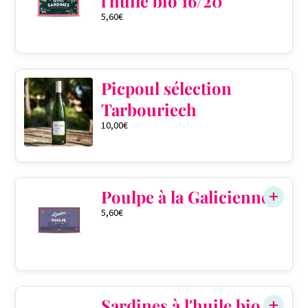
l'huile bio 16/20
5,60
€
Picpoul sélection
Tarbouriech
10,00
€
Poulpe à la Galicienne
5,60
€
Sardines à l'huile bio