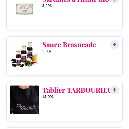
5,20
€
Sauce Brasucade
9,90
€
QTÉ DANS LE PANIER
0
Tablier TARBOURIECH
15,00
€