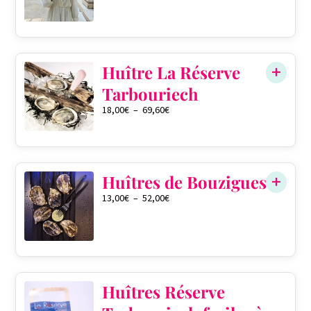
0
Huître La Réserve
Tarbouriech
18,00
€
–
69,60
€
QTÉ DANS LE PANIER
0
Huîtres de Bouzigues
13,00
€
–
52,00
€
QTÉ DANS LE PANIER
0
Huîtres Réserve