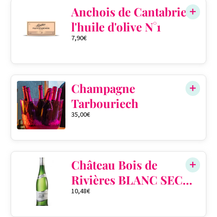
Anchois de Cantabrie à
l'huile d'olive N°1
7,90
€
Champagne
Tarbouriech
35,00
€
Château Bois de
Rivières BLANC SEC
10,48
€
PERLÉ AOP
Gaillac 2020