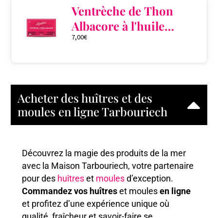
Ventrèche de Thon
Albacore à l'huile
7,00
€
d'olive
Acheter des huîtres et des
moules en ligne Tarbouriech
Découvrez la magie des produits de la mer
avec la Maison Tarbouriech, votre partenaire
pour des
huîtres
et
moules
d’exception.
Commandez vos huîtres
et moules
en ligne
et profitez d’une expérience unique où
qualité, fraîcheur et savoir-faire se