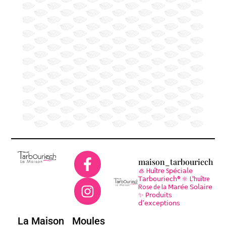
maison_tarbouriech
🦪 H𝗎ît𝗋𝖾 S𝗉𝖾́𝖼𝗂𝖺𝗅𝖾
𝖳𝖺𝗋𝖻𝗈𝗎𝗋𝗂𝖾𝖼𝗁®
🔆 L'huître
Rose de la 𝖬𝖺𝗋𝖾́𝖾 𝖲𝗈𝗅𝖺𝗂𝗋𝖾
✨ 𝖯𝗋𝗈𝖽𝗎𝗂𝗍𝗌
𝖽’𝖾𝗑𝖼𝖾𝗉𝗍𝗂𝗈𝗇𝗌
La Maison
Moules