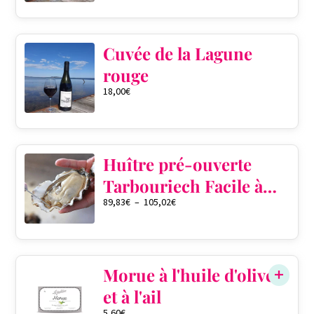
Cuvée de la Lagune
rouge
18,00
€
Huître pré-ouverte
Tarbouriech Facile à
89,83
€
–
105,02
€
ouvrir
QTÉ DANS LE PANIER
0
Morue à l'huile d'olive
et à l'ail
5,60
€