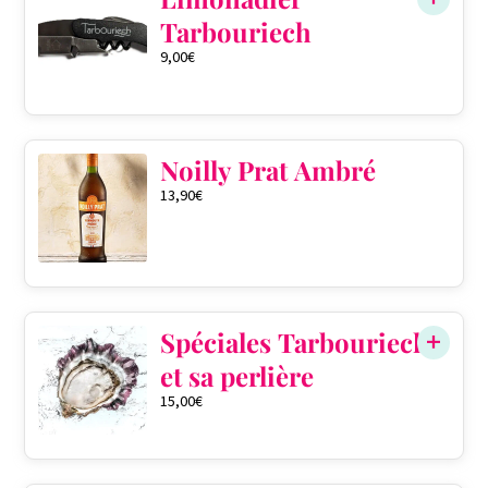
Tarbouriech
9,00
€
Noilly Prat Ambré
13,90
€
Spéciales Tarbouriech
et sa perlière
15,00
€