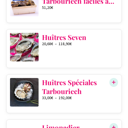
Tarbouriech faciles à
51,20
€
ouvrir pré ouvertes
QTÉ DANS LE PANIER
0
Huîtres Seven
20,68
€
–
118,90
€
QTÉ DANS LE PANIER
0
Huîtres Spéciales
Tarbouriech
33,00
€
–
192,00
€
QTÉ DANS LE PANIER
0
Limonadier