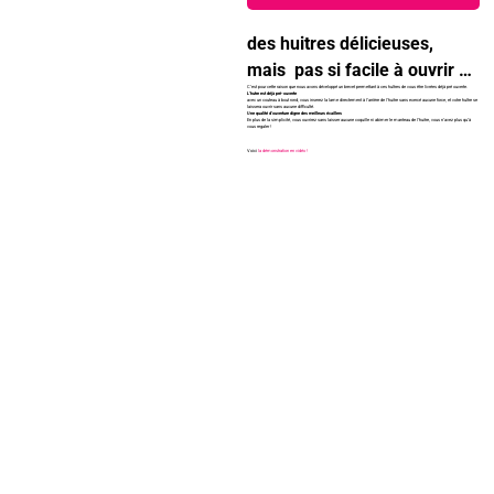
des huitres délicieuses,
mais pas si facile à ouvrir …
C’est pour cette raison que nous avons développé un brevet permettant à ces huîtres de vous être livrées déjà pré ouverte.
L’hutre est déjà pré-ouverte
avec un couteau à bout rond, vous inserez la lame directement à l’arrière de l’huitre sans exercé aucune force, et votre huître se
laissera ouvrir sans aucune difficulté.
Une qualité d’ouverture digne des meilleurs écaillers
En plus de la simplicité, vous ouvrirez sans laisser aucune coquille ni abimer le manteau de l’huitre, vous n’avez plus qu’à
vous regaler !
Voici
la démonstration en vidéo !