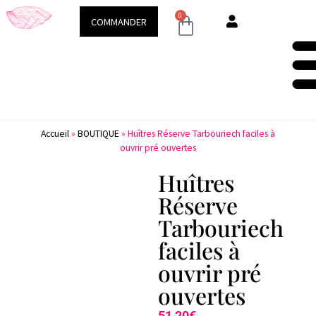
Demeure & Spa
Conseils & ac
0
COMMANDER
Accueil
»
BOUTIQUE
»
Huîtres Réserve Tarbouriech faciles à
ouvrir pré ouvertes
Huîtres
Réserve
Tarbouriech
faciles à
ouvrir pré
ouvertes
51,20
€