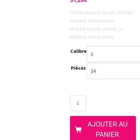
HUÎTRE FACILE À OUVRIR
,
HUÎTRES
RÉSERVE TARBOURIECH
FACILE À OUVRIR
,
HUITRE
,
LA
RÉSERVE
,
PRE OUVERTE
Calibre
Pièces
AJOUTER AU
PANIER