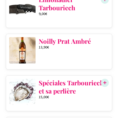
Tarbouriech
9,00
€
Noilly Prat Ambré
13,90
€
Spéciales Tarbouriech
et sa perlière
15,00
€