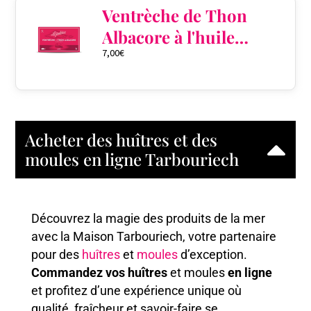
Ventrèche de Thon
Albacore à l'huile
7,00
€
d'olive
Acheter des huîtres et des
moules en ligne Tarbouriech
Découvrez la magie des produits de la mer
avec la Maison Tarbouriech, votre partenaire
pour des
huîtres
et
moules
d’exception.
Commandez vos huîtres
et moules
en ligne
et profitez d’une expérience unique où
qualité, fraîcheur et savoir-faire se