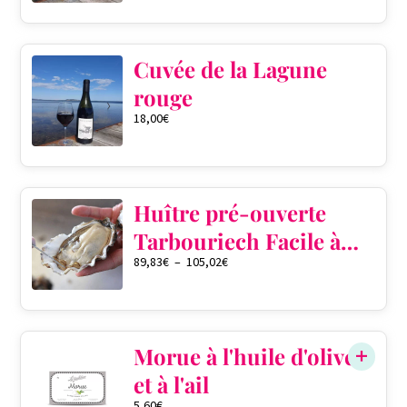
Cuvée de la Lagune
rouge
18,00
€
Huître pré-ouverte
Tarbouriech Facile à
89,83
€
–
105,02
€
ouvrir
QTÉ DANS LE PANIER
0
Morue à l'huile d'olive
et à l'ail
5,60
€