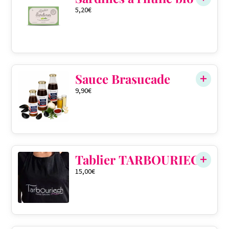
5,20
€
Sauce Brasucade
9,90
€
QTÉ DANS LE PANIER
0
Tablier TARBOURIECH
15,00
€