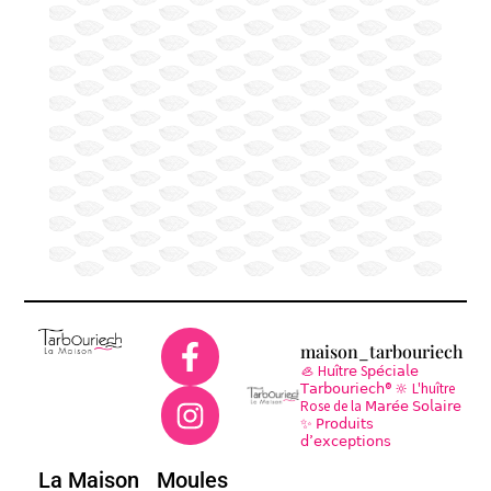
maison_tarbouriech
🦪 H𝗎ît𝗋𝖾 S𝗉𝖾́𝖼𝗂𝖺𝗅𝖾
𝖳𝖺𝗋𝖻𝗈𝗎𝗋𝗂𝖾𝖼𝗁®
🔆 L'huître
Rose de la 𝖬𝖺𝗋𝖾́𝖾 𝖲𝗈𝗅𝖺𝗂𝗋𝖾
✨ 𝖯𝗋𝗈𝖽𝗎𝗂𝗍𝗌
𝖽’𝖾𝗑𝖼𝖾𝗉𝗍𝗂𝗈𝗇𝗌
La Maison
Moules