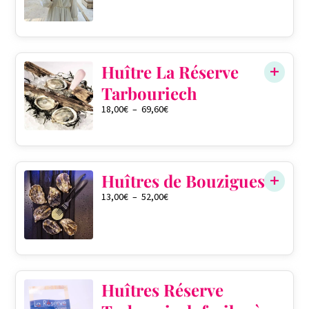
0
Huître La Réserve
Tarbouriech
18,00
€
–
69,60
€
QTÉ DANS LE PANIER
0
Huîtres de Bouzigues
13,00
€
–
52,00
€
QTÉ DANS LE PANIER
0
Huîtres Réserve