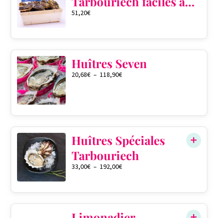
Tarbouriech faciles à
51,20
€
ouvrir pré ouvertes
QTÉ DANS LE PANIER
0
Huîtres Seven
20,68
€
–
118,90
€
QTÉ DANS LE PANIER
0
Huîtres Spéciales
Tarbouriech
33,00
€
–
192,00
€
QTÉ DANS LE PANIER
0
Limonadier