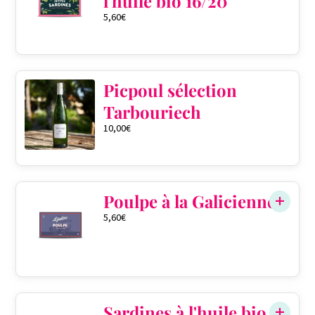
l'huile bio 16/20
5,60
€
Picpoul sélection
Tarbouriech
10,00
€
Poulpe à la Galicienne
5,60
€
Sardines à l'huile bio