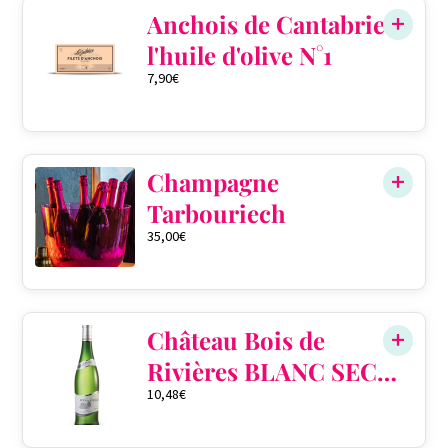
Anchois de Cantabrie à
l'huile d'olive N°1
7,90
€
Champagne
Tarbouriech
35,00
€
Château Bois de
Rivières BLANC SEC
10,48
€
PERLÉ AOP
Gaillac 2020