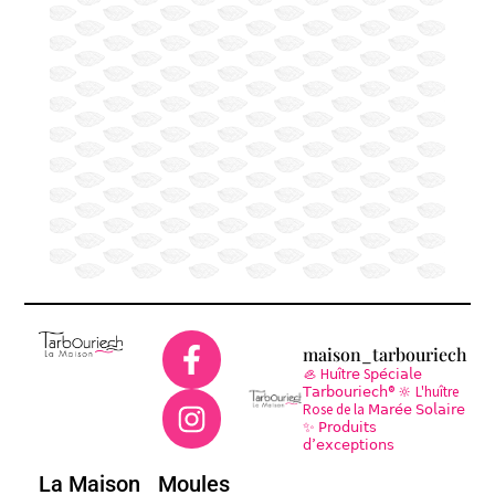
maison_tarbouriech
🦪 H𝗎ît𝗋𝖾 S𝗉𝖾́𝖼𝗂𝖺𝗅𝖾
𝖳𝖺𝗋𝖻𝗈𝗎𝗋𝗂𝖾𝖼𝗁®
🔆 L'huître
Rose de la 𝖬𝖺𝗋𝖾́𝖾 𝖲𝗈𝗅𝖺𝗂𝗋𝖾
✨ 𝖯𝗋𝗈𝖽𝗎𝗂𝗍𝗌
𝖽’𝖾𝗑𝖼𝖾𝗉𝗍𝗂𝗈𝗇𝗌
La Maison
Moules