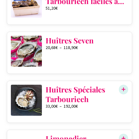
Tarbouriech faciles à
51,20
€
ouvrir pré ouvertes
QTÉ DANS LE PANIER
0
Huîtres Seven
20,68
€
–
118,90
€
QTÉ DANS LE PANIER
0
Huîtres Spéciales
Tarbouriech
33,00
€
–
192,00
€
QTÉ DANS LE PANIER
0
Limonadier