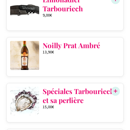
Tarbouriech
9,00
€
Noilly Prat Ambré
13,90
€
Spéciales Tarbouriech
et sa perlière
15,00
€