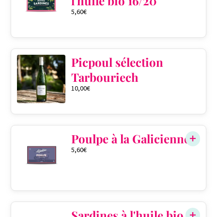
l'huile bio 16/20
5,60
€
Picpoul sélection
Tarbouriech
10,00
€
Poulpe à la Galicienne
5,60
€
Sardines à l'huile bio