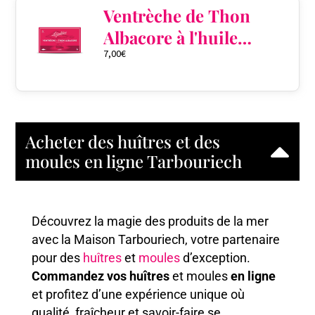
Ventrèche de Thon
Albacore à l'huile
7,00
€
d'olive
Acheter des huîtres et des
moules en ligne Tarbouriech
Découvrez la magie des produits de la mer
avec la Maison Tarbouriech, votre partenaire
pour des
huîtres
et
moules
d’exception.
Commandez vos huîtres
et moules
en ligne
et profitez d’une expérience unique où
qualité, fraîcheur et savoir-faire se