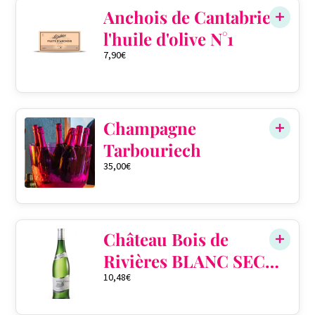
Anchois de Cantabrie à
l'huile d'olive N°1
7,90
€
Champagne
Tarbouriech
35,00
€
Château Bois de
Rivières BLANC SEC
10,48
€
PERLÉ AOP
Gaillac 2020