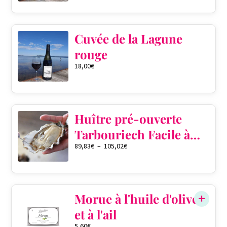
Cuvée de la Lagune
rouge
18,00
€
Huître pré-ouverte
Tarbouriech Facile à
89,83
€
–
105,02
€
ouvrir
QTÉ DANS LE PANIER
0
Morue à l'huile d'olive
et à l'ail
5,60
€