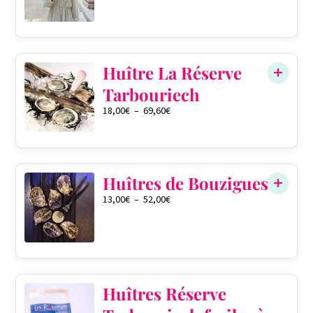
0
Huître La Réserve
Tarbouriech
18,00
€
–
69,60
€
QTÉ DANS LE PANIER
0
Huîtres de Bouzigues
13,00
€
–
52,00
€
QTÉ DANS LE PANIER
0
Huîtres Réserve